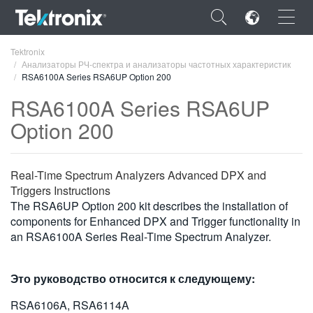
×
Tektronix
Анализаторы РЧ-спектра и анализаторы частотных характеристик
RSA6100A Series RSA6UP Option 200
RSA6100A Series RSA6UP
Option 200
ENGLISH
FRANÇAIS
Real-Time Spectrum Analyzers Advanced DPX and
Triggers Instructions
DEUTSCH
The RSA6UP Option 200 kit describes the installation of
VIỆT NAM
components for Enhanced DPX and Trigger functionality in
an RSA6100A Series Real-Time Spectrum Analyzer.
简体中文
日本語
Это руководство относится к следующему:
한국어
RSA6106A, RSA6114A