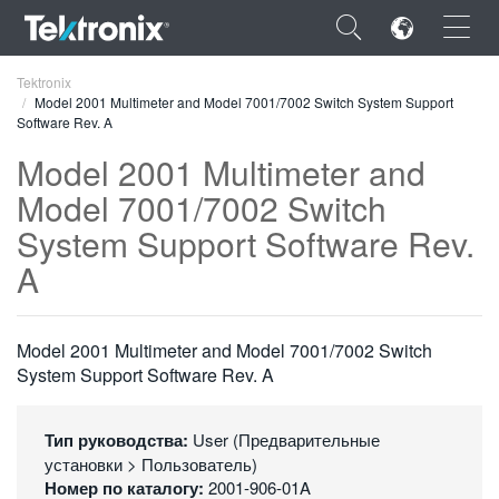
×
Tektronix
Model 2001 Multimeter and Model 7001/7002 Switch System Support
Software Rev. A
Model 2001 Multimeter and
Model 7001/7002 Switch
ENGLISH
System Support Software Rev.
FRANÇAIS
A
DEUTSCH
VIỆT NAM
Model 2001 Multimeter and Model 7001/7002 Switch
System Support Software Rev. A
简体中文
日本語
Тип руководства:
User (Предварительные
установки > Пользователь)
한국어
Номер по каталогу:
2001-906-01A