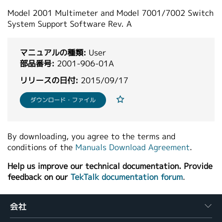
繁體中文
Model 2001 Multimeter and Model 7001/7002 Switch
System Support Software Rev. A
マニュアルの種類:
User
部品番号:
2001-906-01A
リリースの日付:
2015/09/17
ダウンロード・ファイル
By downloading, you agree to the terms and
conditions of the
Manuals Download Agreement
.
Help us improve our technical documentation. Provide
feedback on our
TekTalk documentation forum
.
会社