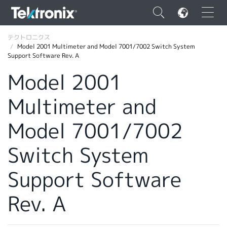
×
テクトロニクス
Model 2001 Multimeter and Model 7001/7002 Switch System
Support Software Rev. A
Model 2001
Multimeter and
ENGLISH
FRANÇAIS
Model 7001/7002
DEUTSCH
Switch System
VIỆT NAM
Support Software
简体中文
Rev. A
日本語
韓国語