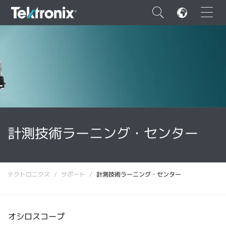
×
ENGLISH
FRANÇAIS
計測技術ラーニング・センター
DEUTSCH
VIỆT NAM
テクトロニクス
サポート
計測技術ラーニング・センター
简体中文
日本語
オシロスコープ
韓国語