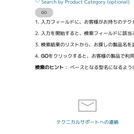
Search by Product Category (optional)
2
or
GO
more
入力フィールドに、お客様がお持ちのテク
characters
for
入力を開始すると、検索フィールドに該当
results.
検索結果のリストから、お探しの製品名を
GO
をクリックすると、お客様の製品で利
検索のヒント
： ベースとなる型名になるよ
テクニカルサポートへの連絡