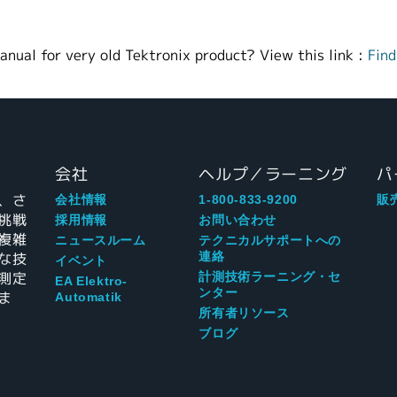
anual for very old Tektronix product? View this link :
Find
会社
ヘルプ／ラーニング
パ
、さ
会社情報
1-800-833-9200
販
挑戦
採用情報
お問い合わせ
複雑
ニュースルーム
テクニカルサポートへの
な技
連絡
イベント
測定
計測技術ラーニング・セ
EA Elektro-
ンター
ま
Automatik
所有者リソース
ブログ