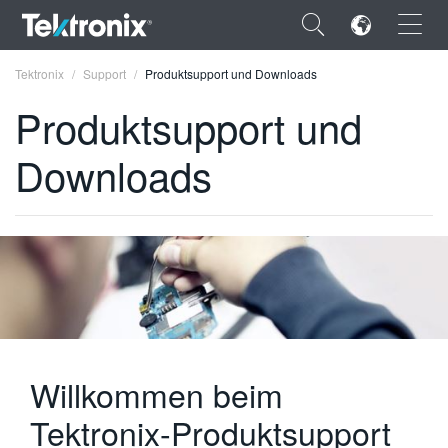
×
Tektronix
Support
Produktsupport und Downloads
Produktsupport und
Downloads
ENGLISH
FRANÇAIS
DEUTSCH
VIỆT NAM
简体中文
Willkommen beim
日本語
Tektronix-Produktsupport
한국어