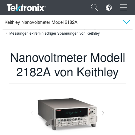
×
Keithley Nanovoltmeter Model 2182A
Tektronix
Produkte
Keithley-Geräte und -Produkte
Low-Level-Geräte, empfindliche Geräte und Spezialgeräte von Keithley
Messungen extrem niedriger Spannungen von Keithley
Übersicht
Modelle
Nanovoltmeter Modell
ENGLISH
Zubehör
2182A von Keithley
FRANÇAIS
Videos
DEUTSCH
VIỆT NAM
Technischer Support
简体中文
日本語
한국어