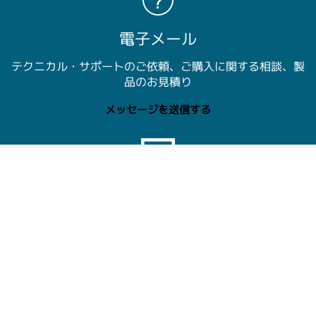
電子メール
テクニカル・サポートのご依頼、ご購入に関する相談、製
品のお見積り
メッセージを送信する
チャット
テクトロニクス担当者とライブ・チャット： 午前9時～午
後5時00分 JST
今すぐチャットで。