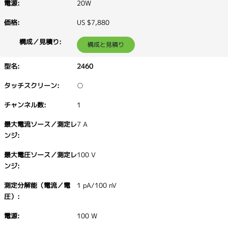
20W
US $7,880
構成と見積り
2460
○
1
7 A
100 V
1 pA/100 nV
100 W