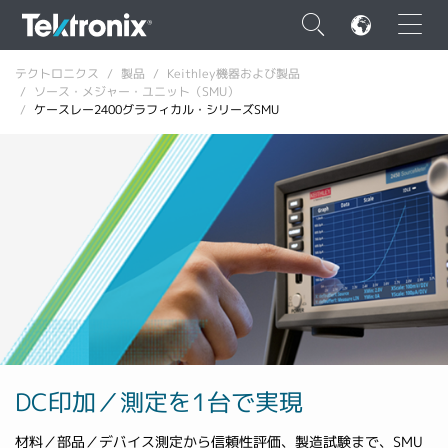
×
テクトロニクス
製品
Keithley機器および製品
ソース・メジャー・ユニット（SMU）
ケースレー2400グラフィカル・シリーズSMU
ENGLISH
FRANÇAIS
DEUTSCH
VIỆT NAM
简体中文
日本語
DC印加／測定を1台で実現
韓国語
材料／部品／デバイス測定から信頼性評価、製造試験まで、SMU