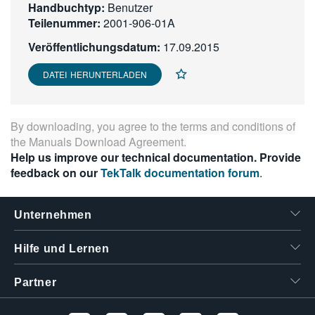
Handbuchtyp:
Benutzer
繁體中文
Teilenummer:
2001-906-01A
Veröffentlichungsdatum:
17.09.2015
DATEI HERUNTERLADEN
By downloading, you agree to the terms and conditions of
the
Manuals Download Agreement
.
Help us improve our technical documentation. Provide
feedback on our
TekTalk documentation forum
.
Unternehmen
Hilfe und Lernen
Partner