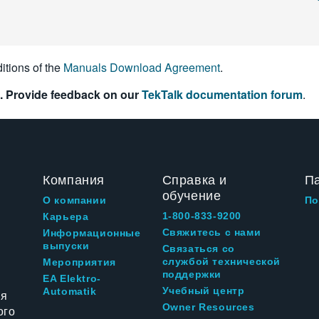
itions of the
Manuals Download Agreement
.
. Provide feedback on our
TekTalk documentation forum
.
Компания
Справка и
П
обучение
О компании
По
1-800-833-9200
Карьера
Свяжитесь с нами
Информационные
выпуски
Связаться со
службой технической
Мероприятия
поддержки
EA Elektro-
Учебный центр
Automatik
ия
Owner Resources
ого