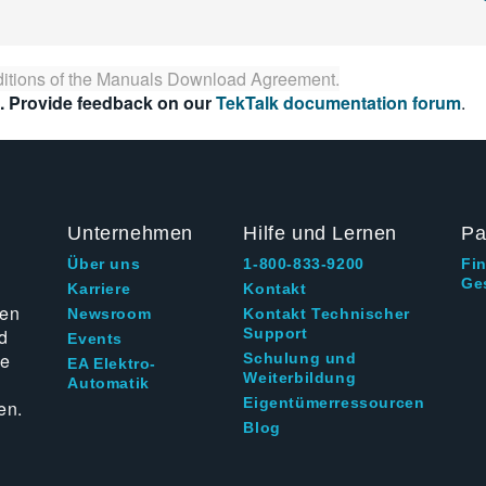
itions of the
Manuals Download Agreement
.
. Provide feedback on our
TekTalk documentation forum
.
Unternehmen
Hilfe und Lernen
Pa
Über uns
1-800-833-9200
Fi
Ge
g
Karriere
Kontakt
ten
Newsroom
Kontakt Technischer
d
Support
Events
ie
Schulung und
EA Elektro-
Weiterbildung
Automatik
Eigentümerressourcen
en.
Blog