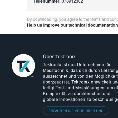
Teilenummer:
070912302
By downloading, you agree to the terms and cond
Help us improve our technical documentation
Über Tektronix
Tektronix ist das Unternehmen für
Messtechnik, das sich durch Leistun
auszeichnet und von den Möglichkei
überzeugt ist. Tektronix entwickelt un
fertigt Test- und Messlösungen, um d
Komplexität zu durchbrechen und
globale Innovationen zu beschleunig
ERFAHREN SIE MEHR ÜBER UNS