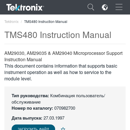
×
Tektronix
TMS480 Instruction Manual
TMS480 Instruction Manual
AM29030, AM29035 & AM29040 Microprocessor Support
ENGLISH
Instruction Manual
This document contains information that supports basic
FRANÇAIS
instrument operation as well as how to service to the
module level.
DEUTSCH
VIỆT NAM
Тип руководства:
Комбинация пользователь/
обслуживание
简体中文
Номер по каталогу:
070982700
日本語
Дата выпуска:
27.03.1997
한국어
ЗАГРУЗИТЬ ФАЙЛ