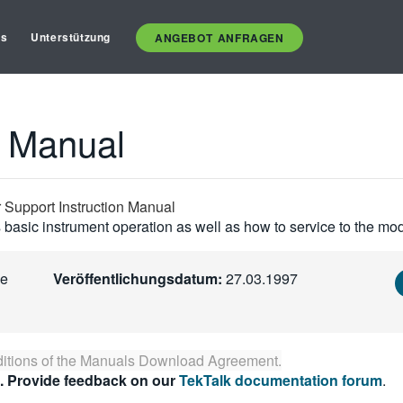
es
Unterstützung
ANGEBOT ANFRAGEN
n Manual
upport Instruction Manual
basic instrument operation as well as how to service to the mod
ce
Veröffentlichungsdatum:
27.03.1997
itions of the
Manuals Download Agreement
.
. Provide feedback on our
TekTalk documentation forum
.