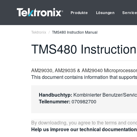
Produkte
Lösungen
Servic
Tektronix
TMS480 Instruction Manual
TMS480 Instructio
AM29030, AM29035 & AM29040 Microprocessor S
This document contains information that supports 
Handbuchtyp:
Kombinierter Benutzer/Servi
Teilenummer:
070982700
By downloading, you agree to the terms and cond
Help us improve our technical documentation