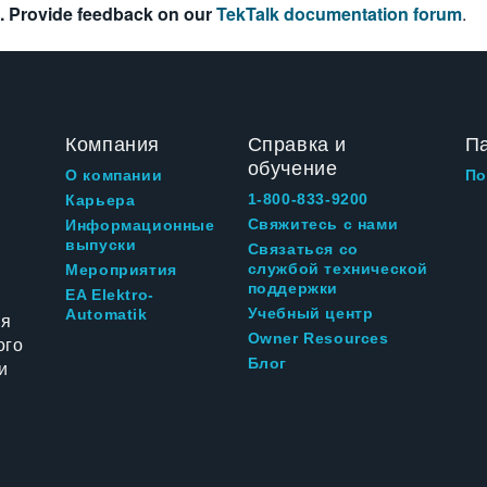
. Provide feedback on our
TekTalk documentation forum
.
Компания
Справка и
П
обучение
О компании
По
1-800-833-9200
Карьера
Свяжитесь с нами
Информационные
выпуски
Связаться со
службой технической
Мероприятия
поддержки
EA Elektro-
Учебный центр
Automatik
ия
Owner Resources
ого
Блог
и