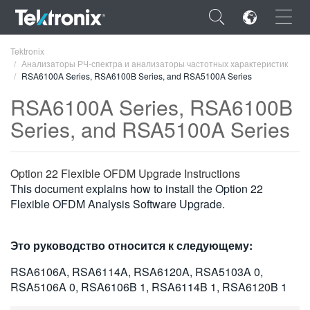
×
Tektronix
Анализаторы РЧ-спектра и анализаторы частотных характеристик
RSA6100A Series, RSA6100B Series, and RSA5100A Series
RSA6100A Series, RSA6100B
Series, and RSA5100A Series
ENGLISH
FRANÇAIS
Option 22 Flexible OFDM Upgrade Instructions
This document explains how to install the Option 22
DEUTSCH
Flexible OFDM Analysis Software Upgrade.
VIỆT NAM
简体中文
Это руководство относится к следующему:
日本語
RSA6106A, RSA6114A, RSA6120A, RSA5103A 0,
RSA5106A 0, RSA6106B 1, RSA6114B 1, RSA6120B 1
한국어