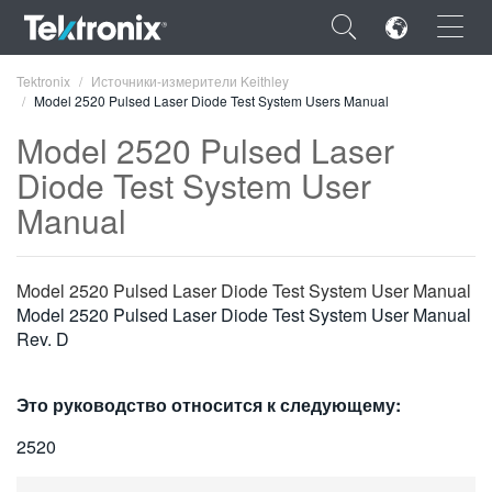
×
Tektronix
Источники-измерители Keithley
Model 2520 Pulsed Laser Diode Test System Users Manual
Model 2520 Pulsed Laser
Diode Test System User
Manual
ENGLISH
FRANÇAIS
Model 2520 Pulsed Laser Diode Test System User Manual
DEUTSCH
Model 2520 Pulsed Laser Diode Test System User Manual
Rev. D
VIỆT NAM
简体中文
Это руководство относится к следующему:
日本語
2520
한국어