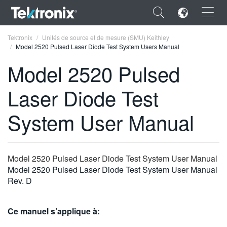
×
Tektronix
Unités de source et de mesure (SMU) Keithley
Model 2520 Pulsed Laser Diode Test System Users Manual
Model 2520 Pulsed
Laser Diode Test
ENGLISH
System User Manual
FRANÇAIS
DEUTSCH
Model 2520 Pulsed Laser Diode Test System User Manual
VIỆT NAM
Model 2520 Pulsed Laser Diode Test System User Manual
简体中文
Rev. D
日本語
Ce manuel s’applique à:
한국어