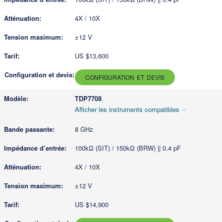
4X / 10X
±12 V
US $13,600
CONFIGURATION ET DEVIS
TDP7708
Afficher les instruments compatibles
8 GHz
100kΩ (SIT) / 150kΩ (BRW) || 0.4 pF
4X / 10X
±12 V
US $14,900