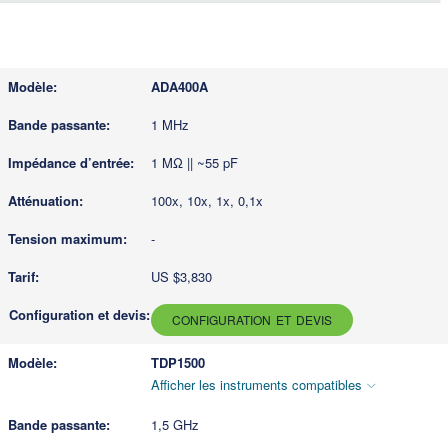
ADA400A
1 MHz
1 MΩ || ~55 pF
100x, 10x, 1x, 0,1x
-
US $3,830
CONFIGURATION ET DEVIS
TDP1500
Afficher les instruments compatibles
1,5 GHz