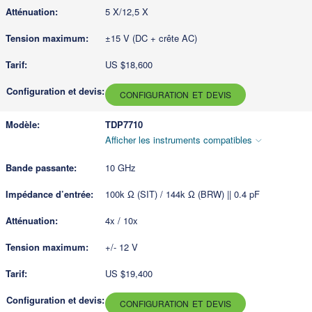
5 X/12,5 X
±15 V (DC + crête AC)
US $18,600
CONFIGURATION ET DEVIS
TDP7710
Afficher les instruments compatibles
10 GHz
100k Ω (SIT) / 144k Ω (BRW) || 0.4 pF
4x / 10x
+/- 12 V
US $19,400
CONFIGURATION ET DEVIS