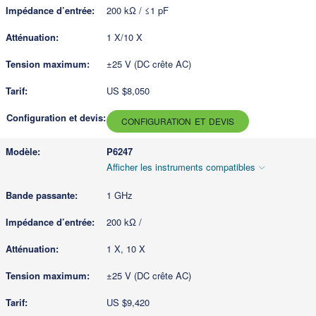
200 kΩ / ≤1 pF
1 X/10 X
±25 V (DC crête AC)
US $8,050
CONFIGURATION ET DEVIS
P6247
Afficher les instruments compatibles
1 GHz
200 kΩ /
1 X, 10 X
±25 V (DC crête AC)
US $9,420