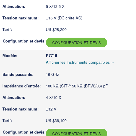
5 X/12,5 X
±15 V (DC crête AC)
US $28,200
CONFIGURATION ET DEVIS
P7716
Afficher les instruments compatibles
16 GHz
100 kΩ (SIT)/150 kΩ (BRW)/0,4 pF
4 X/10 X
±12 V
US $36,100
CONFIGURATION ET DEVIS