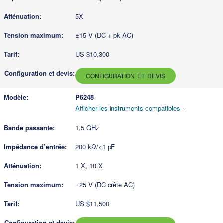
5X
±15 V (DC + pk AC)
US $10,300
CONFIGURATION ET DEVIS
P6248
Afficher les instruments compatibles
1,5 GHz
200 kΩ/<1 pF
1 X, 10 X
±25 V (DC crête AC)
US $11,500