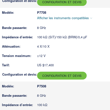
CONFIGURATION ET DEVIS
P7708
Afficher les instruments compatibles
8 GHz
100 kΩ (SIT)/150 kΩ (BRW)/0,4 pF
4 X/10 X
±12 V
US $17,400
CONFIGURATION ET DEVIS
P7508
8 GHz
100 kΩ