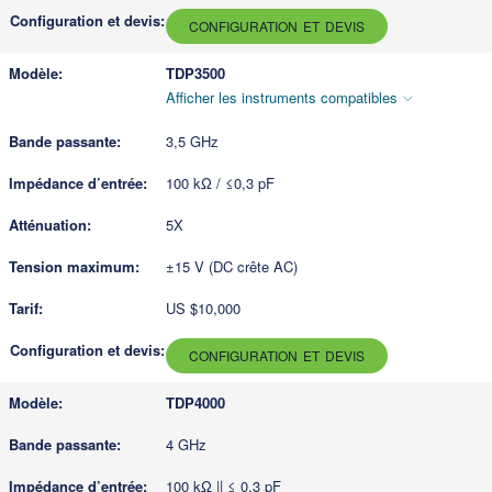
CONFIGURATION ET DEVIS
TDP3500
Afficher les instruments compatibles
3,5 GHz
100 kΩ / ≤0,3 pF
5X
±15 V (DC crête AC)
US $10,000
CONFIGURATION ET DEVIS
TDP4000
4 GHz
100 kΩ || ≤ 0.3 pF