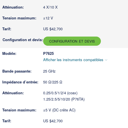
4 X/10 X
±12 V
US $42,700
CONFIGURATION ET DEVIS
P7625
Afficher les instruments compatibles
25 GHz
50 Ω/225 Ω
0.25/0.5/1/2/4 (coax)
1.25/2.5/5/10/20 (P76TA)
±5 V (DC crête AC)
US $42,700