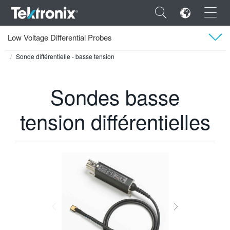
×
Low Voltage Differential Probes
Tektronix
Produits
Oscilloscope
Sondes de courants et accessoires de sondes
Sonde différentielle - basse tension
Modèles
Vidéos
Sondes basse
ENGLISH
Documents techniques et téléchargements
tension différentielles
FRANÇAIS
DEUTSCH
VIỆT NAM
简体中文
日本語
한국어