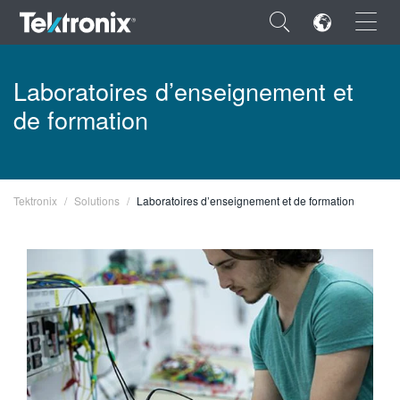
×
Laboratoires d’enseignement et
de formation
ENGLISH
Tektronix
Solutions
Laboratoires d’enseignement et de formation
FRANÇAIS
DEUTSCH
VIỆT NAM
简体中文
日本語
한국어