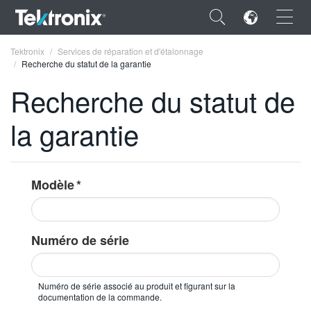
×
Tektronix
Services de réparation et d'étalonnage
Recherche du statut de la garantie
Recherche du statut de
la garantie
ENGLISH
FRANÇAIS
Modèle
DEUTSCH
VIỆT NAM
Type
Numéro de série
1
简体中文
or
日本語
more
Numéro de série associé au produit et figurant sur la
characters
한국어
documentation de la commande.
for