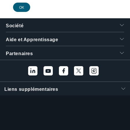
results.
繁體中文
OK
Société
Aide et Apprentissage
Partenaires
Liens supplémentaires