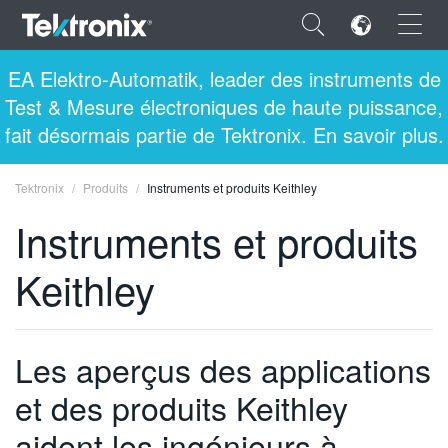
×
EA Elektro-Automatik, leader des instruments de
Test & Mesure électroniques de haute puissance,
fait désormais partie de Tektronix. En savoir plus.
Tektronix
Produits
Instruments et produits Keithley
ENGLISH
Instruments et produits
FRANÇAIS
Keithley
DEUTSCH
VIỆT NAM
简体中文
Les aperçus des applications
日本語
et des produits Keithley
한국어
aident les ingénieurs à