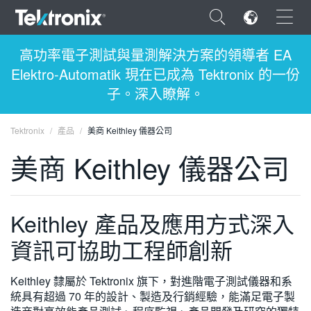
×
高功率電子測試與量測解決方案的領導者 EA
Elektro-Automatik 現在已成為 Tektronix 的一份
子。深入瞭解。
Tektronix
產品
美商 Keithley 儀器公司
ENGLISH
美商 Keithley 儀器公司
FRANÇAIS
DEUTSCH
Keithley 產品及應用方式深入
VIỆT NAM
資訊可協助工程師創新
简体中文
日本語
Keithley 隸屬於 Tektronix 旗下，對進階電子測試儀器和系
統具有超過 70 年的設計、製造及行銷經驗，能滿足電子製
한국어