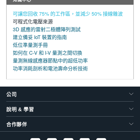
可讓您回收 75% 的工作區，並減少 50% 接線雜波
可程式化電壓來源
3D 感應的雷射二極體陣列測試
建立備妥 IoT 裝置的指南
低位準量測手冊
如何在 C-V 和 I-V 量測之間切換
量測無線感應器節點中的超低功率
功率消耗剖析和電池壽命分析技術
公司
說明 & 學習
合作夥伴