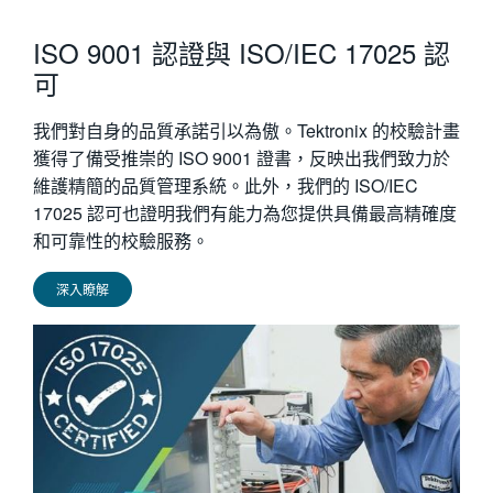
ISO 9001 認證與 ISO/IEC 17025 認
可
我們對自身的品質承諾引以為傲。Tektronix 的校驗計畫
獲得了備受推崇的 ISO 9001 證書，反映出我們致力於
維護精簡的品質管理系統。此外，我們的 ISO/IEC
17025 認可也證明我們有能力為您提供具備最高精確度
和可靠性的校驗服務。
深入瞭解