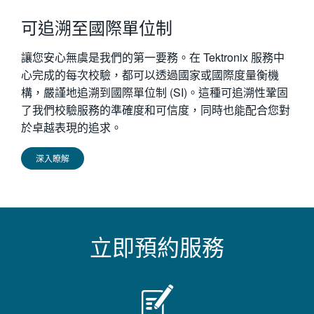
可追溯至國際單位制
讓您安心無虞是我們的第一要務。在 Tektronix 服務中
心完成的每次校驗，都可以透過國家或國際度量衡機
構，嚴謹地追溯到國際單位制 (SI)。這種可追溯性鞏固
了我們校驗服務的準確度和可信度，同時也能配合您對
於卓越表現的追求。
深入瞭解
立即預約服務