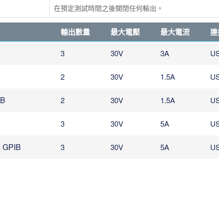
在預定測試時間之後關閉任何輸出。
輸出數量
最大電壓
最大電流
連
3
30V
3A
U
2
30V
1.5A
U
B
2
30V
1.5A
U
3
30V
5A
U
GPIB
3
30V
5A
U