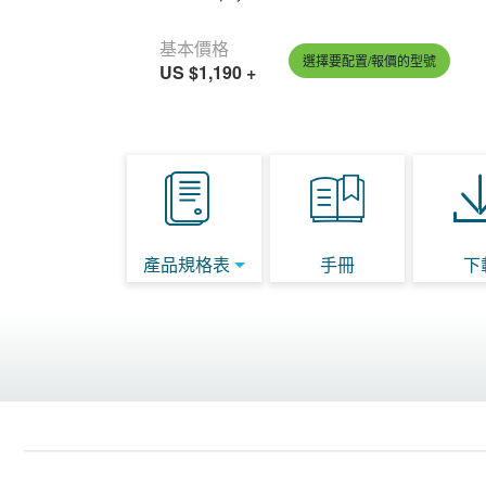
基本價格
選擇要配置/報價的型號
US $1,190
+
產品規格表
手冊
下