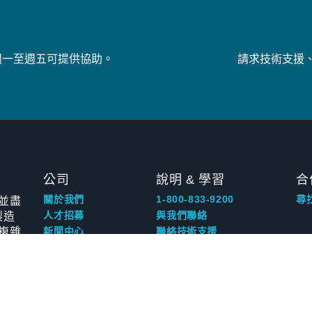
週一至週五可提供協助。
請求技術支援
公司
說明 & 學習
合
並盡
關於我們
1-800-833-9200
尋
製造
人才招募
與我們聯絡
複雜
新聞中心
聯絡技術支援
活動
學習中心
EA Elektro-
擁有者資源
Automatik
部落格