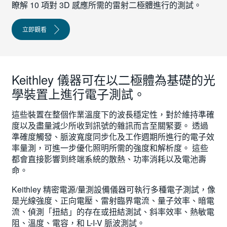
瞭解 10 項對 3D 感應所需的雷射二極體進行的測試。
立即觀看
Keithley 儀器可在以二極體為基礎的光
學裝置上進行電子測試。
這些裝置在整個作業溫度下的波長穩定性，對於維持準確
度以及盡量減少所收到訊號的雜訊而言至關緊要。 透過
準確度觸發、脈波寬度同步化及工作週期所進行的電子效
率量測，可進一步優化照明所需的強度和解析度。 這些
都會直接影響到終端系統的散熱、功率消耗以及電池壽
命。
Keithley 精密電源/量測設備儀器可執行多種電子測試，像
是光線強度、正向電壓、雷射臨界電流、量子效率、暗電
流、偵測「扭結」的存在或扭結測試、斜率效率、熱敏電
阻、溫度、電容，和 L-I-V 脈波測試。