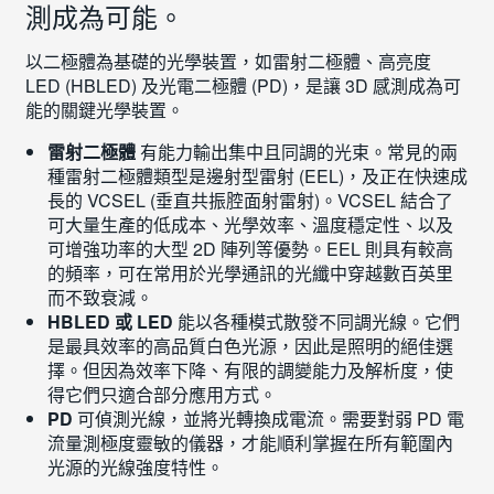
測成為可能。
以二極體為基礎的光學裝置，如雷射二極體、高亮度
LED (HBLED) 及光電二極體 (PD)，是讓 3D 感測成為可
能的關鍵光學裝置。
雷射二極體
有能力輸出集中且同調的光束。常見的兩
種雷射二極體類型是邊射型雷射 (EEL)，及正在快速成
長的 VCSEL (垂直共振腔面射雷射)。VCSEL 結合了
可大量生產的低成本、光學效率、溫度穩定性、以及
可增強功率的大型 2D 陣列等優勢。EEL 則具有較高
的頻率，可在常用於光學通訊的光纖中穿越數百英里
而不致衰減。
HBLED 或 LED
能以各種模式散發不同調光線。它們
是最具效率的高品質白色光源，因此是照明的絕佳選
擇。但因為效率下降、有限的調變能力及解析度，使
得它們只適合部分應用方式。
PD
可偵測光線，並將光轉換成電流。需要對弱 PD 電
流量測極度靈敏的儀器，才能順利掌握在所有範圍內
光源的光線強度特性。