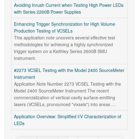
Avoiding Inrush Current when Testing High Power LEDs
with Series 2260B Power Supplies
Enhancing Trigger Synchronization for High Volume
Production Testing of VCSELs
This application note uncovers several effective test
methodologies for achieving a highly synchronized
trigger system on a Keithley Series 2600B SMU
instrument.
#2273 VCSEL Testing with the Model 2400 SourceMeter
Instrument
Application Note Number 2273 VCSEL Testing with the
Model 2400 SourceMeter Instrument The recent
commercialization of vertical-cavity surface-emitting
lasers (VCSELs, pronounced "vixsels") into areas …
Application Overview: Simplified I/V Characterization of
LEDs