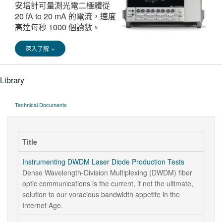
安培計可量測光電二極體從
20 fA to 20 mA 的電流，速度
高達每秒 1000 個讀數。
深入了解 »
Library
Technical Documents
Title
Instrumenting DWDM Laser Diode Production Tests
Dense Wavelength-Division Multiplexing (DWDM) fiber
optic communications is the current, if not the ultimate,
solution to our voracious bandwidth appetite in the
Internet Age.