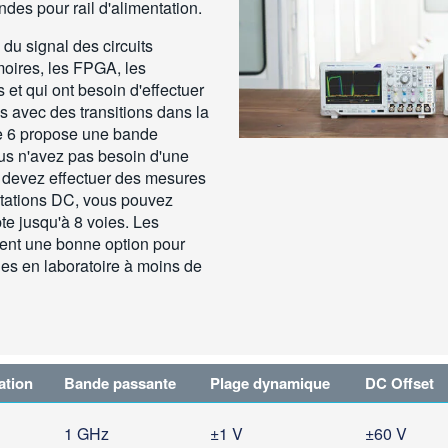
des pour rail d'alimentation.
é du signal des circuits
moires, les FPGA, les
 et qui ont besoin d'effectuer
s avec des transitions dans la
ie 6 propose une bande
us n'avez pas besoin d'une
 devez effectuer des mesures
ntations DC, vous pouvez
te jusqu'à 8 voies. Les
nt une bonne option pour
lles en laboratoire à moins de
ation
Bande passante
Plage dynamique
DC Offset
1 GHz
±1 V
±60 V