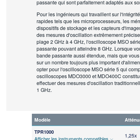
passante qui sont parfaitement adaptés aux son
Pour les ingénieurs qui travaillent sur l'intégrit
rapides tels que les microprocesseurs, les mé
dispositifs de stockage et les capteurs d'images
des mesures d'oscillation extrêmement précise
plage 2 GHz à 4 GHz, l'oscilloscope MSO sér
passante pouvant atteindre 8 GHz. Lorsque vo
bande passante aussi étendue, mais que vous
sur un nombre toujours plus important d'alime
opter pour l'oscilloscope MSO série 5 qui comp
oscilloscopes MDO3000 et MDO400C constitue
effectuer des mesures d'oscillation traditionne
1 GHz.
Modèle
Atténu
TPR1000
1,25x
Afficher les instruments compatibles