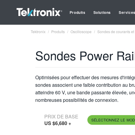
Produits
Solutions
Service
Tektronix
Produits
Oscilloscope
Sondes de courants et
Sondes Power Rai
Optimisées pour effectuer des mesures d'intégri
sondes associent une faible contribution au b
atteindre 60 V, une bande passante élevée, une
nombreuses possibilités de connexion.
PRIX DE BASE
SÉLECTIONNEZ LE MOD
US $6,680
+