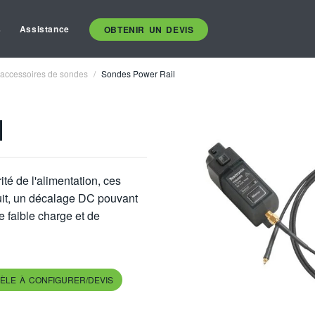
s
Assistance
OBTENIR UN DEVIS
 accessoires de sondes
Sondes Power Rail
l
té de l'alimentation, ces
ruit, un décalage DC pouvant
 faible charge et de
ÈLE À CONFIGURER/DEVIS