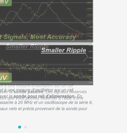
d à une mesure d'oscillation sur un rail
 avec la
sonde pour rail d'alimentation
. En
passante à 20 MHz et un oscilloscope de la série 6,
aux nets et précis provenant de la sonde pour