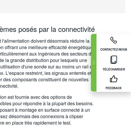
èmes posés par la connectivité
 l'alimentation doivent désormais réduire la
en offrant une meilleure efficacité énergétique.
CONTACTEZ-NOUS
rticulièrement aux ingénieurs des secteurs de
t de la grande distribution pour lesquels une
'utilisation d'une sonde sur au moins un rail en
TÉLÉCHARGER
x. L'espace restreint, les signaux enterrés et la
uer des composants constituent de nouvelles
nectivité.
FEEDBACK
tion est fournie avec des options de
xibles pour répondre à la plupart des besoins.
osant à montage en surface connecté à un
posez désormais des connexions à clipser
 en place très rapidement le test.