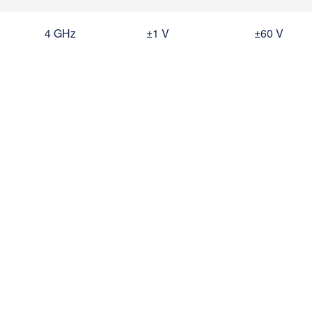
4 GHz
±1 V
±60 V