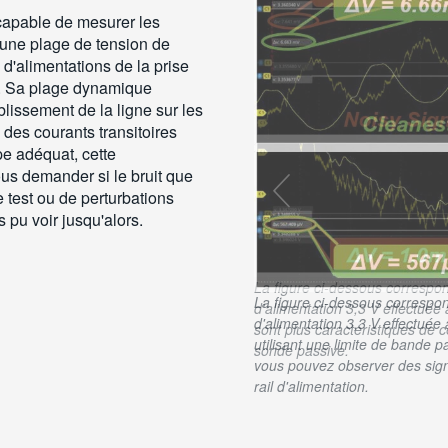
 capable de mesurer les
 une plage de tension de
d'alimentations de la prise
ré. Sa plage dynamique
lissement de la ligne sur les
 des courants transitoires
pe adéquat, cette
us demander si le bruit que
 test ou de perturbations
 pu voir jusqu'alors.
La figure ci-dessous correspon
d'alimentation 3,3 V effectuée
utilisant une limite de bande 
vous pouvez observer des sign
rail d'alimentation.