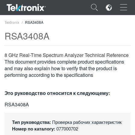
×
Tektronix
RSA3408A
RSA3408A
8 GHz Real-Time Spectrum Analyzer Technical Reference
ENGLISH
This document provides complete product specifications
and may also explain how to verify that the product is
FRANÇAIS
performing according to the specifications
DEUTSCH
Это руководство относится к следующему:
VIỆT NAM
RSA3408A
简体中文
日本語
Тип руководства:
Проверка рабочих характеристик
Номер по каталогу:
077000702
한국어