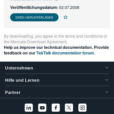
繁體中文
Veröffentlichungsdatum:
02.07.2008
DATEI HERUNTERLADEN
By downloading, you agree to the terms and conditions of
the
Manuals Download Agreement
.
Help us improve our technical documentation. Provide
feedback on our
TekTalk documentation forum
.
Unternehmen
Hilfe und Lernen
Partner