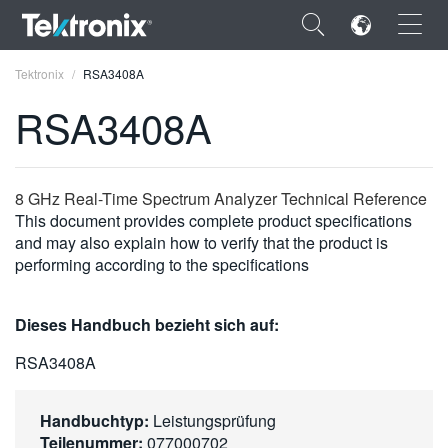
×
Tektronix
RSA3408A
RSA3408A
ENGLISH
8 GHz Real-Time Spectrum Analyzer Technical Reference
This document provides complete product specifications
FRANÇAIS
and may also explain how to verify that the product is
performing according to the specifications
DEUTSCH
VIỆT NAM
Dieses Handbuch bezieht sich auf:
简体中文
RSA3408A
日本語
Handbuchtyp:
Leistungsprüfung
한국어
Teilenummer:
077000702