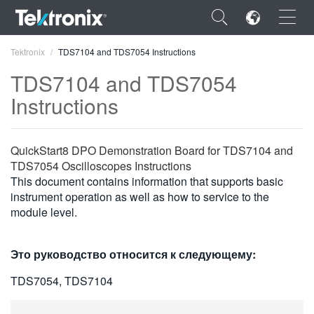
×
Tektronix
TDS7104 and TDS7054 Instructions
TDS7104 and TDS7054
Instructions
ENGLISH
QuickStart8 DPO Demonstration Board for TDS7104 and
FRANÇAIS
TDS7054 Oscilloscopes Instructions
This document contains information that supports basic
DEUTSCH
instrument operation as well as how to service to the
module level.
VIỆT NAM
简体中文
Это руководство относится к следующему:
日本語
TDS7054, TDS7104
한국어