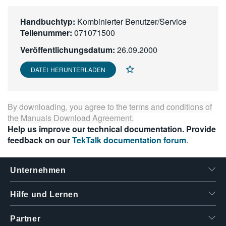
繁體中文
Handbuchtyp:
Kombinierter Benutzer/Service
Teilenummer:
071071500
Veröffentlichungsdatum:
26.09.2000
DATEI HERUNTERLADEN
By downloading, you agree to the terms and conditions of
the
Manuals Download Agreement
.
Help us improve our technical documentation. Provide
feedback on our
TekTalk documentation forum
.
Unternehmen
Hilfe und Lernen
Partner