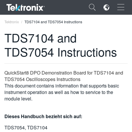
×
Tektronix
TDS7104 and TDS7054 Instructions
TDS7104 and
TDS7054 Instructions
ENGLISH
FRANÇAIS
QuickStart8 DPO Demonstration Board for TDS7104 and
TDS7054 Oscilloscopes Instructions
DEUTSCH
This document contains information that supports basic
instrument operation as well as how to service to the
VIỆT NAM
module level.
简体中文
日本語
Dieses Handbuch bezieht sich auf:
한국어
TDS7054, TDS7104