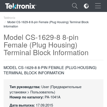
×
Tektronix
Model CS-1629-8 8-pin Female (Plug Housing) Terminal Block
Information
Model CS-1629-8 8-pin
Female (Plug Housing)
ENGLISH
Terminal Block Information
FRANÇAIS
DEUTSCH
MODEL CS-1629-8 8-PIN FEMALE (PLUG HOUSING)
TERMINAL BLOCK INFORMATION
VIỆT NAM
简体中文
Тип руководства:
User (Предварительные
установки > Пользователь)
日本語
Номер по каталогу:
PA-1041A
한국어
Дата выпуска:
17.09.2015