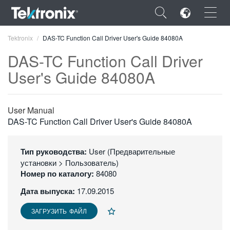
×
Tektronix
DAS-TC Function Call Driver User's Guide 84080A
DAS-TC Function Call Driver
User's Guide 84080A
ENGLISH
User Manual
FRANÇAIS
DAS-TC Function Call Driver User's Guide 84080A
DEUTSCH
Тип руководства:
User (Предварительные
VIỆT NAM
установки > Пользователь)
Номер по каталогу:
84080
简体中文
Дата выпуска:
17.09.2015
日本語
ЗАГРУЗИТЬ ФАЙЛ
한국어