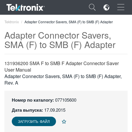
×
Tektronix
Adapter Connector Savers, SMA (F) to SMB (F) Adapter
Adapter Connector Savers,
SMA (F) to SMB (F) Adapter
ENGLISH
131936200 SMA F to SMB F Adapter Connector Saver
FRANÇAIS
User Manual
Adapter Connector Savers, SMA (F) to SMB (F) Adapter,
DEUTSCH
Rev. A
VIỆT NAM
Номер по каталогу:
077105600
简体中文
Дата выпуска:
17.09.2015
日本語
ЗАГРУЗИТЬ ФАЙЛ
한국어