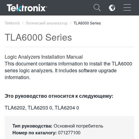
×
Tektronix
Логический анализатор
TLA6000 Series
TLA6000 Series
Logic Analyzers Installation Manual
ENGLISH
This document contains information to install the TLA6000
series logic analyzers. It includes software upgrade
FRANÇAIS
information.
DEUTSCH
Это руководство относится к следующему:
VIỆT NAM
TLA6202, TLA6203 0, TLA6204 0
简体中文
日本語
Тип руководства:
Основной потребитель
Номер по каталогу:
071277100
한국어