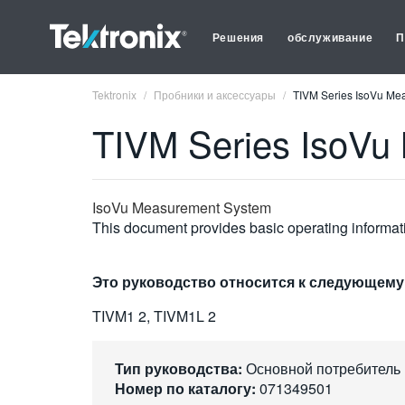
Решения
обслуживание
П
Tektronix
Пробники и аксессуары
TIVM Series IsoVu Me
TIVM Series IsoVu
IsoVu Measurement System
This document provides basic operating informa
Это руководство относится к следующему
TIVM1 2, TIVM1L 2
Тип руководства:
Основной потребитель
Номер по каталогу:
071349501