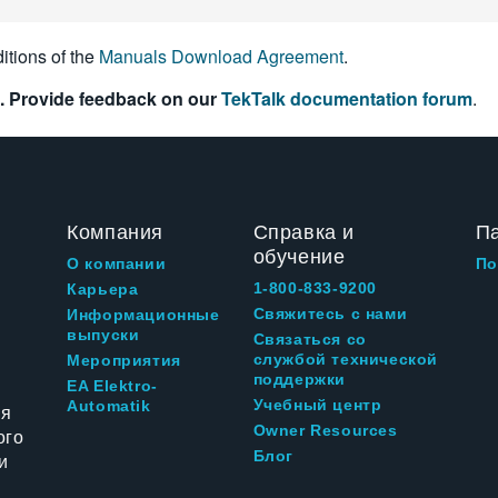
itions of the
Manuals Download Agreement
.
. Provide feedback on our
TekTalk documentation forum
.
Компания
Справка и
П
обучение
О компании
По
1-800-833-9200
Карьера
Свяжитесь с нами
Информационные
выпуски
Связаться со
службой технической
Мероприятия
поддержки
EA Elektro-
Учебный центр
Automatik
ия
Owner Resources
ого
Блог
и