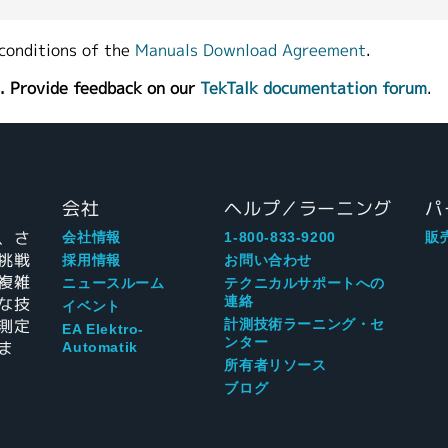
conditions of the
Manuals Download Agreement
.
. Provide feedback on our
TekTalk documentation forum
.
会社
ヘルプ／ラーニング
パ
、さ
会社情報
1-800-833-9200
販
挑戦
採用情報
お問い合わせ
複雑
ニュースルーム
テクニカルサポートへの
な技
連絡
イベント
測定
計測技術ラーニング・セ
EA Elektro-
ンター
ま
Automatik
所有者リソース
ブログ