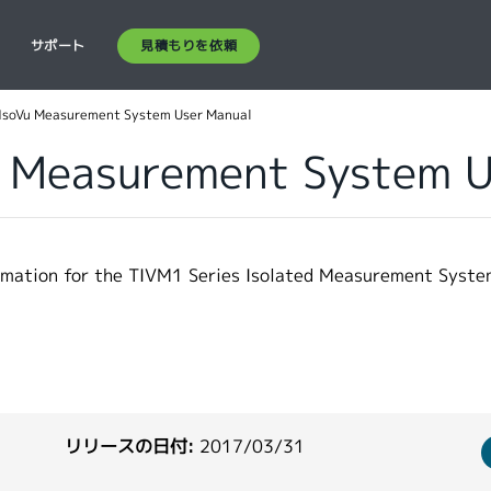
見積もりを依頼
ス
サポート
 IsoVu Measurement System User Manual
u Measurement System 
ormation for the TIVM1 Series Isolated Measurement Syste
リリースの日付:
2017/03/31