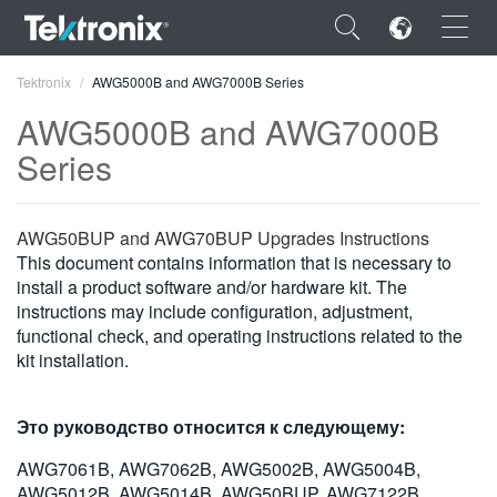
×
Tektronix
AWG5000B and AWG7000B Series
AWG5000B and AWG7000B
Series
ENGLISH
AWG50BUP and AWG70BUP Upgrades Instructions
FRANÇAIS
This document contains information that is necessary to
install a product software and/or hardware kit. The
DEUTSCH
instructions may include configuration, adjustment,
functional check, and operating instructions related to the
VIỆT NAM
kit installation.
简体中文
Это руководство относится к следующему:
日本語
AWG7061B, AWG7062B, AWG5002B, AWG5004B,
한국어
AWG5012B, AWG5014B, AWG50BUP, AWG7122B,