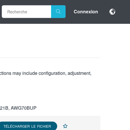
Connexion
uctions may include configuration, adjustment,
121B, AWG70BUP
TÉLÉCHARGER LE FICHIER