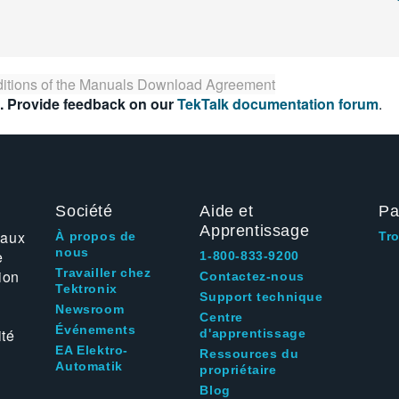
itions of the
Manuals Download Agreement
. Provide feedback on our
TekTalk documentation forum
.
Société
Aide et
Pa
Apprentissage
 aux
À propos de
Tr
nous
e
1-800-833-9200
Travailler chez
ion
Contactez-nous
Tektronix
Support technique
Newsroom
Centre
Événements
ité
d'apprentissage
EA Elektro-
Ressources du
Automatik
propriétaire
Blog