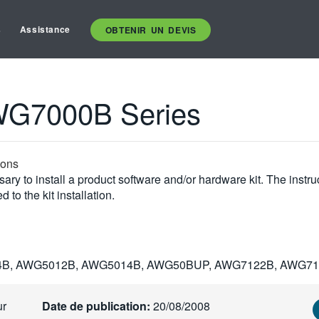
s
Assistance
OBTENIR UN DEVIS
G7000B Series
ions
ary to install a product software and/or hardware kit. The instr
 to the kit installation.
4B, AWG5012B, AWG5014B, AWG50BUP, AWG7122B, AWG7
ur
Date de publication:
20/08/2008