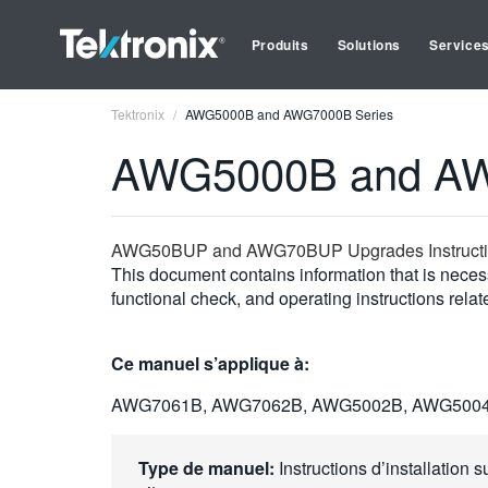
Produits
Solutions
Service
Tektronix
AWG5000B and AWG7000B Series
AWG5000B and AW
AWG50BUP and AWG70BUP Upgrades Instruct
This document contains information that is necess
functional check, and operating instructions related
Ce manuel s’applique à:
AWG7061B, AWG7062B, AWG5002B, AWG500
Type de manuel:
Instructions d’installation s