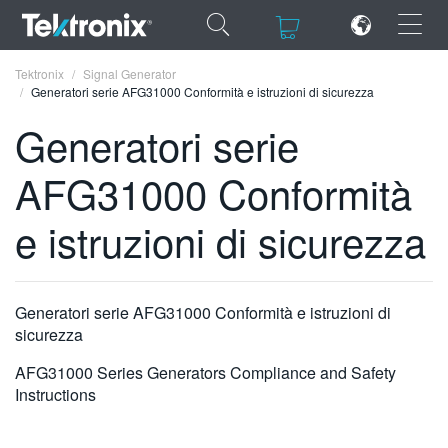
×
×
Tektronix
Signal Generator
Generatori serie AFG31000 Conformità e istruzioni di sicurezza
Generatori serie
AFG31000 Conformità
ENGLISH
e istruzioni di sicurezza
FRANÇAIS
DEUTSCH
Generatori serie AFG31000 Conformità e istruzioni di
VIỆT NAM
sicurezza
简体中文
AFG31000 Series Generators Compliance and Safety
日本語
Instructions
한국어