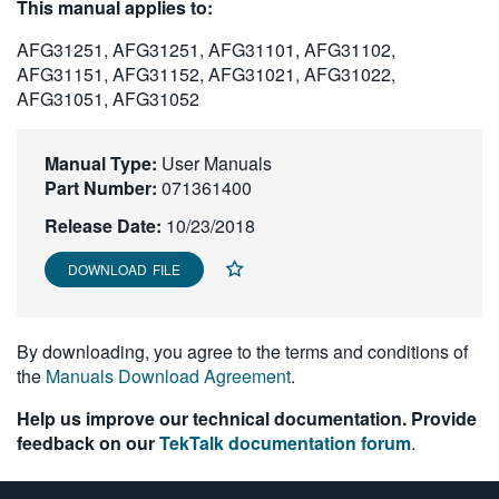
This manual applies to:
繁體中文
AFG31251, AFG31251, AFG31101, AFG31102,
AFG31151, AFG31152, AFG31021, AFG31022,
AFG31051, AFG31052
Manual Type:
User Manuals
Part Number:
071361400
Release Date:
10/23/2018
DOWNLOAD FILE
By downloading, you agree to the terms and conditions of
the
Manuals Download Agreement
.
Help us improve our technical documentation. Provide
feedback on our
TekTalk documentation forum
.