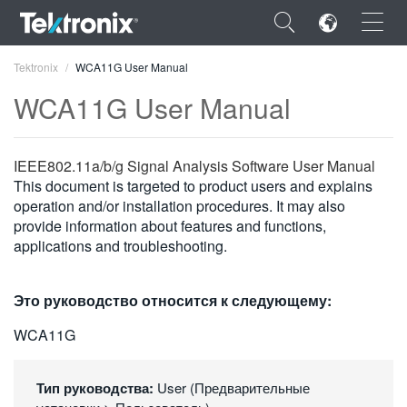
×
Tektronix
WCA11G User Manual
WCA11G User Manual
IEEE802.11a/b/g Signal Analysis Software User Manual
ENGLISH
This document is targeted to product users and explains
operation and/or installation procedures. It may also
FRANÇAIS
provide information about features and functions,
applications and troubleshooting.
DEUTSCH
VIỆT NAM
Это руководство относится к следующему:
简体中文
WCA11G
日本語
Тип руководства:
User (Предварительные
한국어