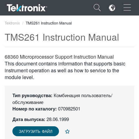
×
Tektronix
TMS261 Instruction Manual
TMS261 Instruction Manual
68360 Microprocessor Support Instruction Manual
ENGLISH
This document contains information that supports basic
instrument operation as well as how to service to the
FRANÇAIS
module level.
DEUTSCH
Тип руководства:
Комбинация пользователь/
VIỆT NAM
обслуживание
Номер по каталогу:
070982501
简体中文
Дата выпуска:
28.06.1999
日本語
ЗАГРУЗИТЬ ФАЙЛ
한국어