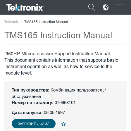
×
Tektronix
TMS165 Instruction Manual
TMS165 Instruction Manual
i960RP Microprocessor Support Instruction Manual
ENGLISH
This document contains information that supports basic
instrument operation as well as how to service to the
FRANÇAIS
module level.
DEUTSCH
Тип руководства:
Комбинация пользователь/
VIỆT NAM
обслуживание
Номер по каталогу:
070968101
简体中文
Дата выпуска:
06.05.1997
日本語
ЗАГРУЗИТЬ ФАЙЛ
한국어