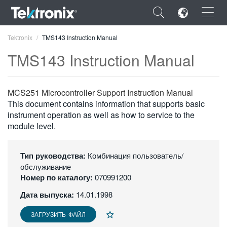
×
Tektronix
TMS143 Instruction Manual
TMS143 Instruction Manual
MCS251 Microcontroller Support Instruction Manual
ENGLISH
This document contains information that supports basic
instrument operation as well as how to service to the
FRANÇAIS
module level.
DEUTSCH
Тип руководства:
Комбинация пользователь/
VIỆT NAM
обслуживание
Номер по каталогу:
070991200
简体中文
Дата выпуска:
14.01.1998
日本語
ЗАГРУЗИТЬ ФАЙЛ
한국어