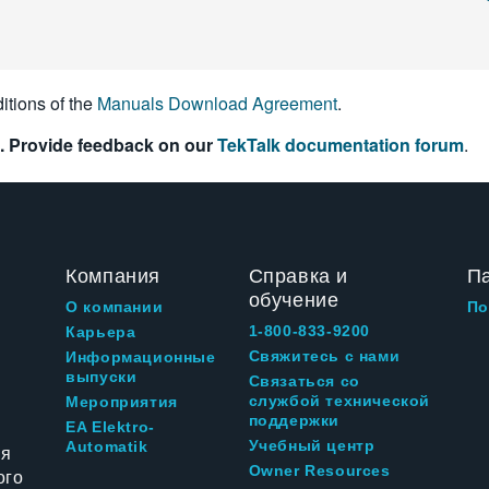
itions of the
Manuals Download Agreement
.
. Provide feedback on our
TekTalk documentation forum
.
Компания
Справка и
П
обучение
О компании
По
1-800-833-9200
Карьера
Свяжитесь с нами
Информационные
выпуски
Связаться со
службой технической
Мероприятия
поддержки
EA Elektro-
Учебный центр
Automatik
ия
Owner Resources
ого