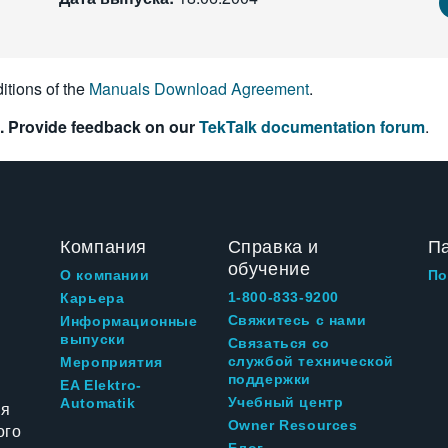
itions of the
Manuals Download Agreement
.
. Provide feedback on our
TekTalk documentation forum
.
Компания
Справка и
П
обучение
О компании
По
1-800-833-9200
Карьера
Свяжитесь с нами
Информационные
выпуски
Связаться со
службой технической
Мероприятия
поддержки
EA Elektro-
Учебный центр
Automatik
ия
Owner Resources
ого