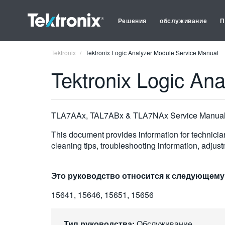
Решения
обслуживание
П
Tektronix
Tektronix Logic Analyzer Module Service Manual
Tektronix Logic An
TLA7AAx, TAL7ABx & TLA7NAx Service Manua
This document provides information for technician
cleaning tips, troubleshooting information, adjus
Это руководство относится к следующему
15641, 15646, 15651, 15656
Тип руководства:
Обслуживание