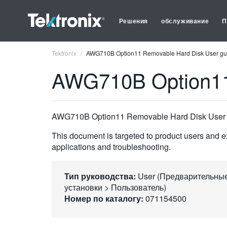
Решения
обслуживание
П
Tektronix
AWG710B Option11 Removable Hard Disk User gu
AWG710B Option11
AWG710B Option11 Removable Hard Disk User 
This document is targeted to product users and ex
applications and troubleshooting.
Тип руководства:
User (Предварительны
установки > Пользователь)
Номер по каталогу:
071154500