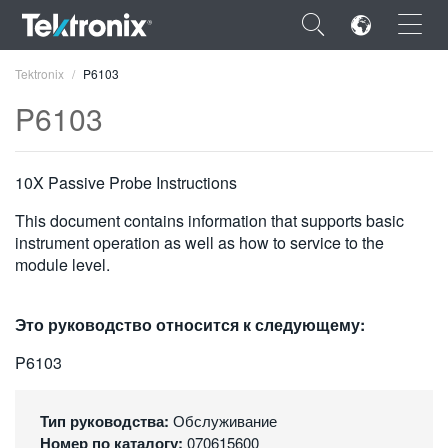
×
Tektronix
P6103
P6103
10X Passive Probe Instructions
ENGLISH
This document contains information that supports basic
FRANÇAIS
instrument operation as well as how to service to the
module level.
DEUTSCH
VIỆT NAM
Это руководство относится к следующему:
简体中文
P6103
日本語
Тип руководства:
Обслуживание
한국어
Номер по каталогу:
070615600