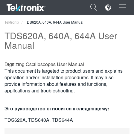
×
Tektronix
TDS620A, 640A, 644A User Manual
TDS620A, 640A, 644A User
Manual
ENGLISH
Digitizing Oscilloscopes User Manual
FRANÇAIS
This document is targeted to product users and explains
operation and/or installation procedures. It may also
DEUTSCH
provide information about features and functions,
applications and troubleshooting.
VIỆT NAM
简体中文
Это руководство относится к следующему:
日本語
TDS620A, TDS640A, TDS644A
한국어