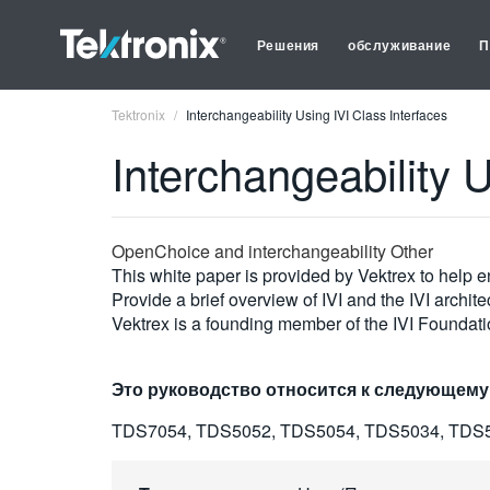
Решения
обслуживание
П
Tektronix
Interchangeability Using IVI Class Interfaces
Interchangeability 
OpenChoice and interchangeability Other
This white paper is provided by Vektrex to help end
Provide a brief overview of IVI and the IVI archi
Vektrex is a founding member of the IVI Foundatio
Это руководство относится к следующему
TDS7054, TDS5052, TDS5054, TDS5034, TDS