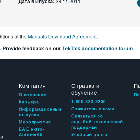
е
Дата выпуска:
28.11.2011
itions of the
Manuals Download Agreement
.
. Provide feedback on our
TekTalk documentation forum
.
Компания
Справка и
П
обучение
О компании
По
1-800-833-9200
Карьера
Свяжитесь с нами
Информационные
выпуски
Связаться со
службой технической
Мероприятия
поддержки
EA Elektro-
Учебный центр
Automatik
ия