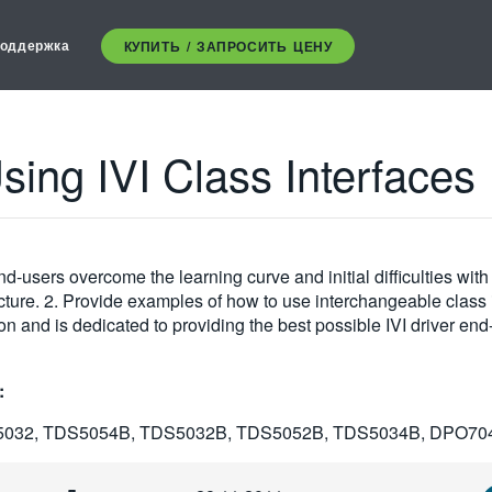
оддержка
КУПИТЬ / ЗАПРОСИТЬ ЦЕНУ
Using IVI Class Interfaces
-users overcome the learning curve and initial difficulties with u
tecture. 2. Provide examples of how to use interchangeable class 
n and is dedicated to providing the best possible IVI driver en
:
5032, TDS5054B, TDS5032B, TDS5052B, TDS5034B, DPO70