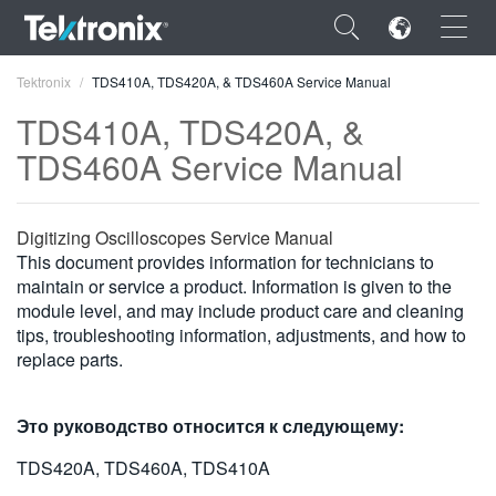
×
Tektronix
TDS410A, TDS420A, & TDS460A Service Manual
TDS410A, TDS420A, &
TDS460A Service Manual
ENGLISH
Digitizing Oscilloscopes Service Manual
FRANÇAIS
This document provides information for technicians to
maintain or service a product. Information is given to the
DEUTSCH
module level, and may include product care and cleaning
tips, troubleshooting information, adjustments, and how to
VIỆT NAM
replace parts.
简体中文
Это руководство относится к следующему:
日本語
TDS420A, TDS460A, TDS410A
한국어